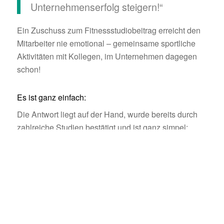
Unternehmenserfolg steigern!“
Ein Zuschuss zum Fitnessstudiobeitrag erreicht den
Mitarbeiter nie emotional – gemeinsame sportliche
Aktivitäten mit Kollegen, im Unternehmen dagegen
schon!
Es ist ganz einfach:
Die Antwort liegt auf der Hand, wurde bereits durch
zahlreiche Studien bestätigt und ist ganz simpel:
Mitarbeiter wollen persönlich wahrgenommen
werden. Das werten Mitarbeiter langfristig höher als
eine „Bonus-Zahlung“ oder ein Stock- Option – Plan.
Was für Mitarbeiter neben angemessener Entlohnung
und fachlicher Förderung wirklich zählt ist ein guter
Arbeitsplatz, ein Arbeitgeber dem es wichtig ist, dass