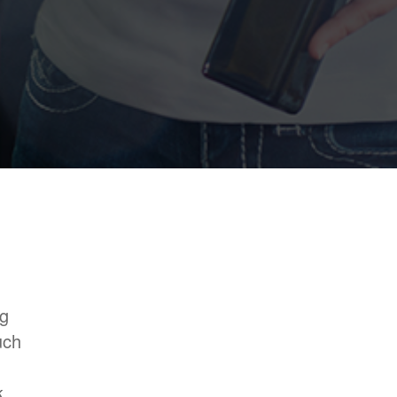
ng
uch
k
k