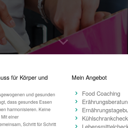
uss für Körper und
Mein Angebot
Food Coaching
 ausgewogenen und gesunden
Erährungsberatu
ugt, dass gesundes Essen
Ernährungstageb
en harmonisieren. Keine
Mit einer
Kühlschrankchec
meinsam, Schritt für Schritt
Lebensmittelchec