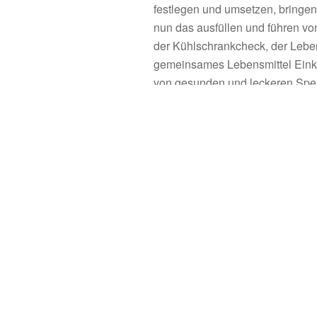
festlegen und umsetzen, bringen 
nun das ausfüllen und führen v
der Kühlschrankcheck, der Lebe
gemeinsames Lebensmittel Ein
von gesunden und leckeren Spei
Lebensmittelunverträglichkeitste
kooperierenden Ärzte, ihre Möglic
Möchten Sie abnehmen
Elan und ein gutes Ba
Sich einfach wohl fühlen
nennen mir Ihr Ziel – m
erreichen Sie es!