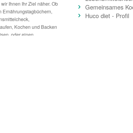
wir Ihnen Ihr Ziel näher. Ob
Gemeinsames Ko
on Ernährungstagbüchern,
Huco diet - Profil
nsmittelcheck,
kaufen, Kochen und Backen
sen, oder einen
Meine Meinung
:
st, bei einem meiner
Lebensmittelunverträglichk
hkeiten sind vielfältig.
dadurch entstehender Energ
? Mehr Energie,
Bauchschmerzen, Verdauun
uchgefühl haben?
sind heute leider keine Selt
, in Ihrer Haut? Sie
Auffassung, dass eine indiv
optimale Ernährungslösung 
it Tatendrang