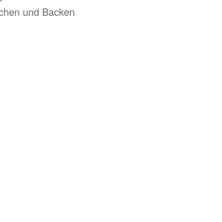
chen und Backen
eiten, Nährstoffmangel und
ieverlust, Unwohlsein,
gsprobleme und vieles mehr
enheit mehr. Daher bin ich der
iduelle und für den Einzelnen,
geschaffen werden sollte.