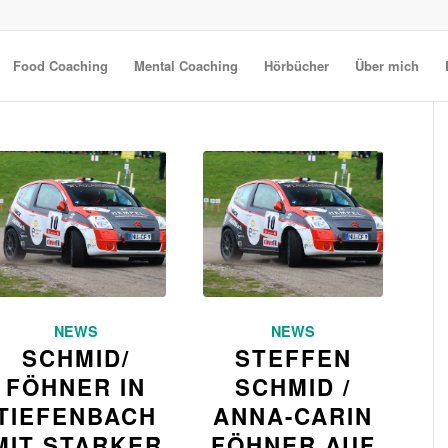
Food Coaching
Mental Coaching
Hörbücher
Über mich
NEWS
NEWS
SCHMID/
STEFFEN
FÖHNER IN
SCHMID /
TIEFENBACH
ANNA-CARIN
MIT STARKER
FÖHNER AUF