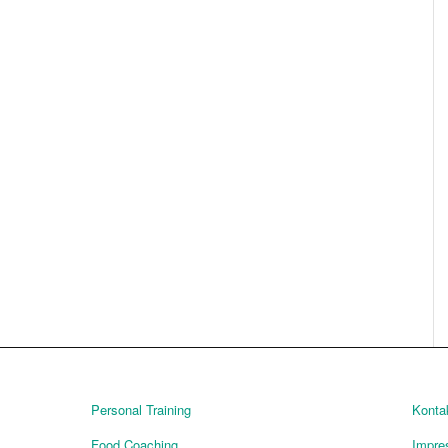
Personal Training
Konta
Food Coaching
Impr