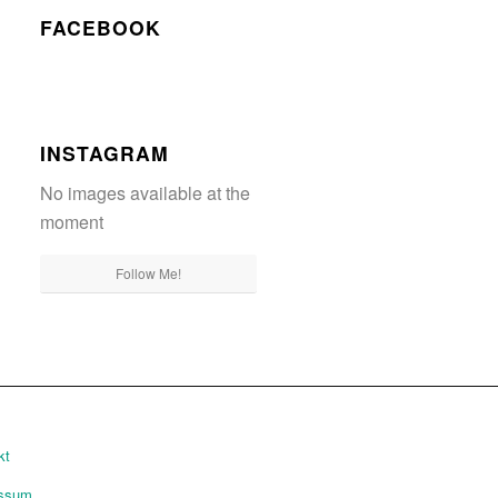
FACEBOOK
INSTAGRAM
No images available at the
moment
Follow Me!
kt
essum